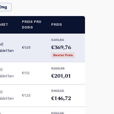
0mg
PREIS PRO
AKET
PREIS
DOSIS
€410,85
60
€369,76
€1,03
abletten
Bester Preis
€223,35
80
€1,12
€201,01
abletten
€163,02
20
€1,22
€146,72
abletten
€132,05