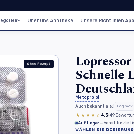
egorien
Über uns Apotheke
Unsere Richtlinien Ap
Lopressor 
Ohne Rezept
Schnelle L
Deutschl
Metoprolol
Auch bekannt als:
Logimax
★★★★☆
4.5
(49
Bewertu
Auf Lager
— bereit für die 
WÄHLEN SIE DOSIERUNG