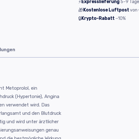
⚡
Expresslieferung
5–9
Tag
🎁
Kostenlose Luftpost
von
🔒
Krypto-Rabatt
−10%
dungen
t Metoprolol, ein
hdruck (Hypertonie), Angina
n verwendet wird. Das
rlangsamt und den Blutdruck
ig und wird unter ärztlicher
osierungsanweisungen genau
nd die bestmögliche Wirkung