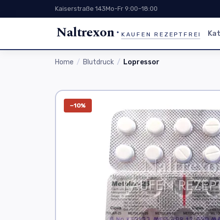
Kaiserstraße 143
Mo-Fr 9:00–18:00
Naltrexon
Kat
KAUFEN REZEPTFREI
Home
Blutdruck
Lopressor
−10%