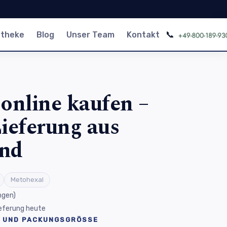
📞
otheke
Blog
Unser Team
Kontakt
online kaufen –
ieferung aus
and
Metohexal
ngen
)
Lieferung heute
 UND PACKUNGSGRÖSSE