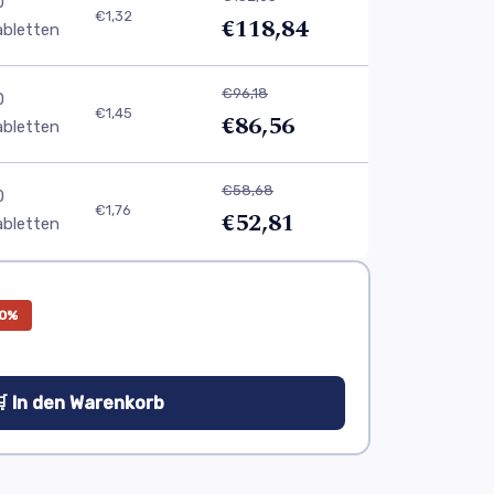
0
€1,32
€118,84
abletten
€96,18
0
€1,45
€86,56
abletten
€58,68
0
€1,76
€52,81
abletten
0%
 In den Warenkorb