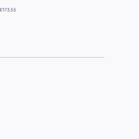
e
€173,55