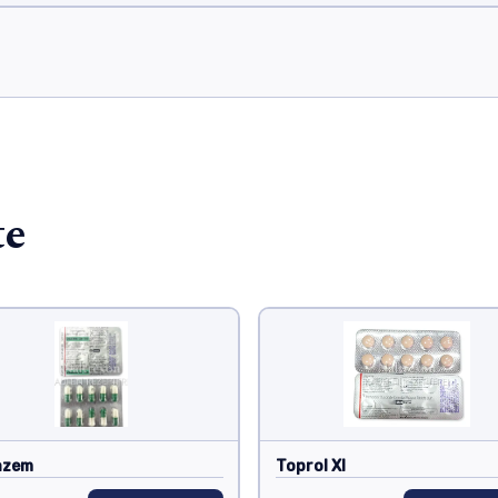
te
iazem
Toprol Xl