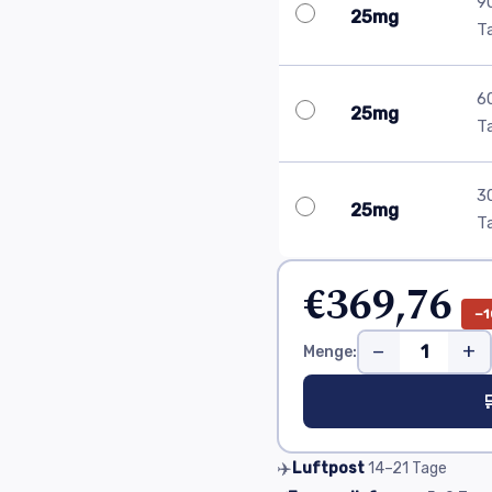
9
25mg
T
6
25mg
T
3
25mg
T
€369,76
−1
−
+
Menge:

✈️
Luftpost
14–21
Tage