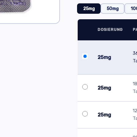
25mg
50mg
10
DOSIERUNG
P
3
25mg
T
1
25mg
T
1
25mg
T