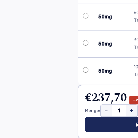
6
50mg
T
3
50mg
T
1
50mg
T
€237,70
−
−
+
Menge:
