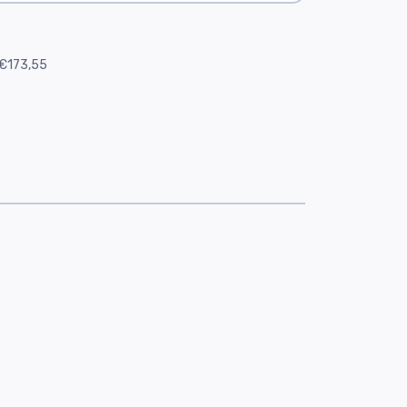
e
€173,55