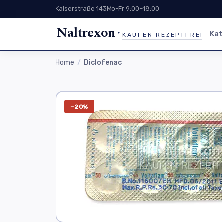
Kaiserstraße 143
Mo-Fr 9:00–18:00
Naltrexon
Kat
KAUFEN REZEPTFREI
Home
Diclofenac
−20%