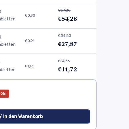
€67,85
0
€0,90
€54,28
abletten
€34,83
0
€0,91
€27,87
abletten
€14,66
0
€1,13
€11,72
abletten
20%
 In den Warenkorb