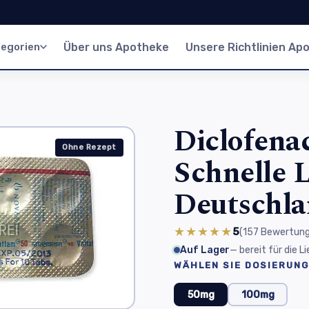
egorien
Über uns Apotheke
Unsere Richtlinien Ap
Diclofenac
Ohne Rezept
Schnelle L
Deutschl
★★★★★
5
(157
Bewertun
Auf Lager
— bereit für die 
WÄHLEN SIE DOSIERUNG
50mg
100mg