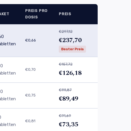
PREIS PRO
AKET
PREIS
DOSIS
€297,12
60
€237,70
€0,66
abletten
Bester Preis
€157,72
80
€0,70
€126,18
abletten
€111,87
20
€0,75
€89,49
abletten
€91,69
0
€0,81
€73,35
abletten