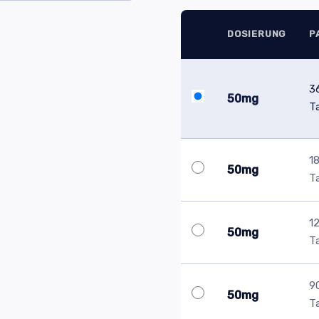
DOSIERUNG
P
3
50mg
T
1
50mg
T
1
50mg
T
9
50mg
T