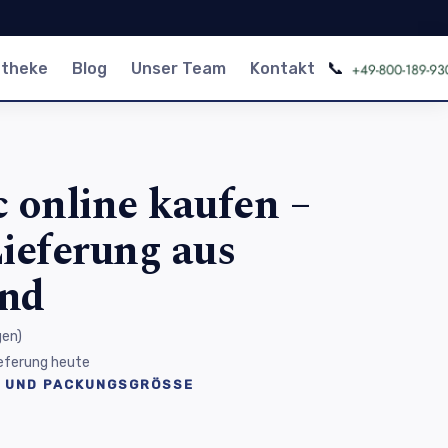
📞
otheke
Blog
Unser Team
Kontakt
 online kaufen –
ieferung aus
and
gen
)
Lieferung heute
 UND PACKUNGSGRÖSSE