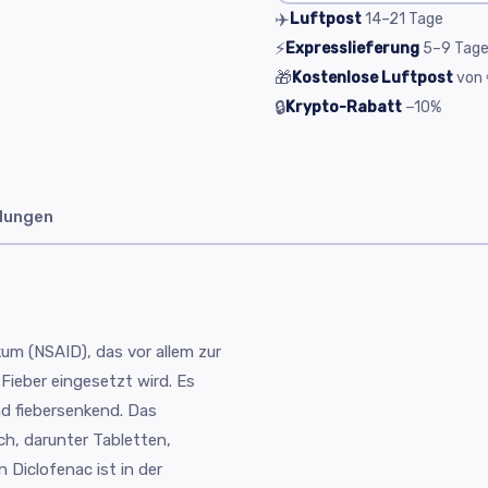
✈️
Luftpost
14–21
Tage
⚡
Expresslieferung
5–9
Tag
🎁
Kostenlose Luftpost
von
🔒
Krypto-Rabatt
−10%
dungen
kum (NSAID), das vor allem zur
eber eingesetzt wird. Es
d fiebersenkend. Das
ch, darunter Tabletten,
 Diclofenac ist in der