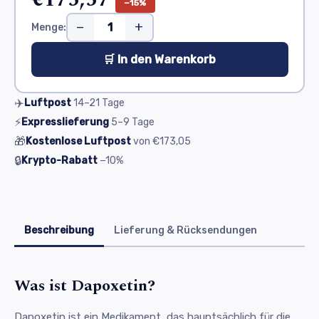
−15%
−
+
Menge:
🛒 In den Warenkorb
✈️
Luftpost
14–21
Tage
⚡
Expresslieferung
5–9
Tage
🎁
Kostenlose Luftpost
von
€173,05
🔒
Krypto-Rabatt
−10%
Beschreibung
Lieferung & Rücksendungen
Was ist Dapoxetin?
Dapoxetin ist ein Medikament, das hauptsächlich für die