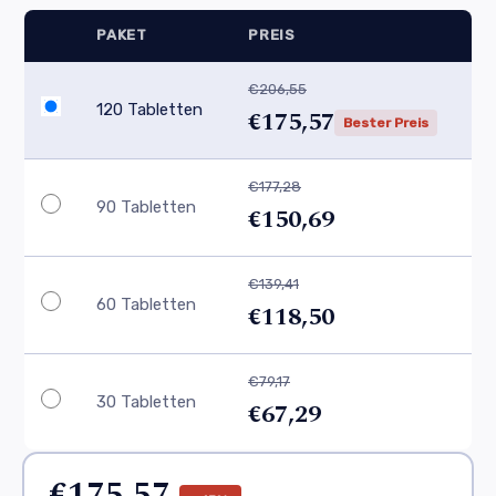
PAKET
PREIS
€206,55
120 Tabletten
€175,57
Bester Preis
€177,28
90 Tabletten
€150,69
€139,41
60 Tabletten
€118,50
€79,17
30 Tabletten
€67,29
€175,57