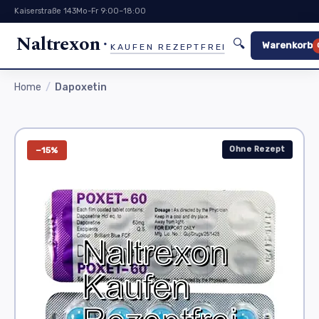
Kaiserstraße 143
Mo-Fr 9:00–18:00
Naltrexon
🔍
Warenkorb
KAUFEN REZEPTFREI
Home
Dapoxetin
Ohne Rezept
−15%