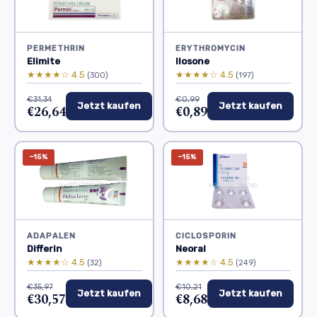
PERMETHRIN
ERYTHROMYCIN
Elimite
Ilosone
★★★★☆ 4.5
★★★★☆ 4.5
(300)
(197)
€31,34
€0,99
Jetzt kaufen
Jetzt kaufen
€26,64
€0,89
−15%
−15%
ADAPALEN
CICLOSPORIN
Differin
Neoral
★★★★☆ 4.5
★★★★☆ 4.5
(32)
(249)
€35,97
€10,21
Jetzt kaufen
Jetzt kaufen
€30,57
€8,68