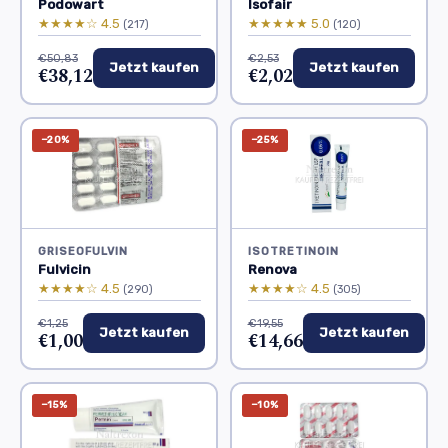
Podowart
Isofair
★★★★☆ 4.5
★★★★★ 5.0
(217)
(120)
€50,83
€2,53
Jetzt kaufen
Jetzt kaufen
€38,12
€2,02
−20%
−25%
GRISEOFULVIN
ISOTRETINOIN
Fulvicin
Renova
★★★★☆ 4.5
★★★★☆ 4.5
(290)
(305)
€1,25
€19,55
Jetzt kaufen
Jetzt kaufen
€1,00
€14,66
−15%
−10%