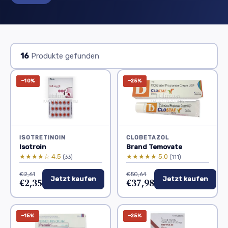
16
Produkte gefunden
−10%
−25%
ISOTRETINOIN
CLOBETAZOL
Isotroin
Brand Temovate
★★★★☆ 4.5
★★★★★ 5.0
(33)
(111)
€2,61
€50,64
Jetzt kaufen
Jetzt kaufen
€2,35
€37,98
−15%
−25%