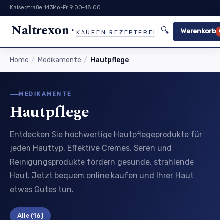
Kaiserstraße 143
Mo-Fr 9:00–18:00
Naltrexon
🔍
Warenkorb
KAUFEN REZEPTFREI
Home
Medikamente
Hautpflege
MEDIKAMENTE
Hautpflege
Entdecken Sie hochwertige Hautpflegeprodukte für
jeden Hauttyp. Effektive Cremes, Seren und
Reinigungsprodukte fördern gesunde, strahlende
Haut. Jetzt bequem online kaufen und Ihrer Haut
etwas Gutes tun.
Alle
(16)