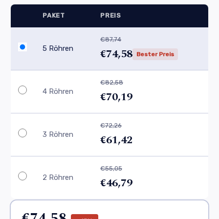
PAKET
PREIS
€87,74
5 Röhren
€74,58
Bester Preis
€82,58
4 Röhren
€70,19
€72,26
3 Röhren
€61,42
€55,05
2 Röhren
€46,79
€74,58