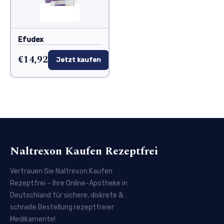
Efudex
€14,92
Jetzt kaufen
Naltrexon Kaufen Rezeptfrei
Vertrauen Sie Naltrexon Kaufen
Rezeptfrei – Ihre Online-Apotheke in
Deutschland für sichere, diskrete &
schnelle Bestellung rezeptfreier
Medikamente!