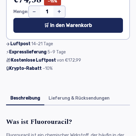
−15%
−
+
Menge:
🛒 In den Warenkorb
✈️
Luftpost
14–21
Tage
⚡
Expresslieferung
5–9
Tage
🎁
Kostenlose Luftpost
von
€172,99
🔒
Krypto-Rabatt
−10%
Beschreibung
Lieferung & Rücksendungen
Was ist Fluorouracil?
Fluorouracil ist ein chemischer Wirkstoff, der häufig in der