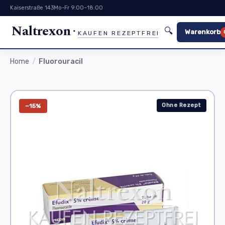
Kaiserstraße 143
Mo-Fr 9:00–18:00
Naltrexon
🔍
Warenkorb
KAUFEN REZEPTFREI
Home
Fluorouracil
Ohne Rezept
−15%