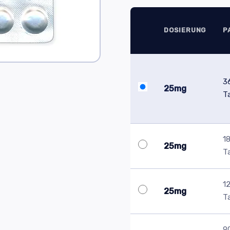
DOSIERUNG
P
3
25mg
T
1
25mg
T
1
25mg
T
9