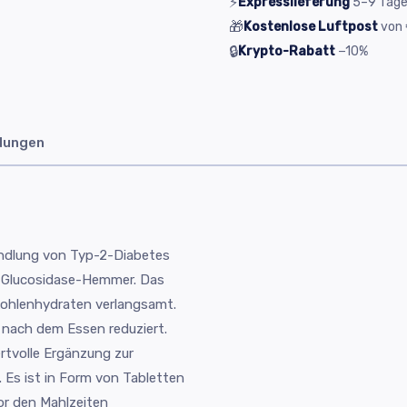
⚡
Expresslieferung
5–9
Tag
🎁
Kostenlose Luftpost
von
🔒
Krypto-Rabatt
−10%
dungen
handlung von Typ-2-Diabetes
a-Glucosidase-Hemmer. Das
Kohlenhydraten verlangsamt.
 nach dem Essen reduziert.
rtvolle Ergänzung zur
t. Es ist in Form von Tabletten
vor den Mahlzeiten