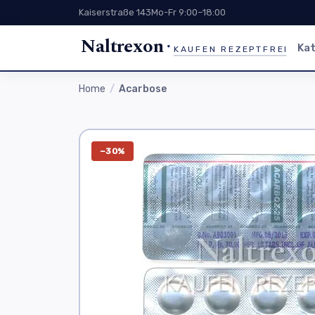
Kaiserstraße 143
Mo-Fr 9:00–18:00
Naltrexon
Kat
KAUFEN REZEPTFREI
Home
Acarbose
−30%