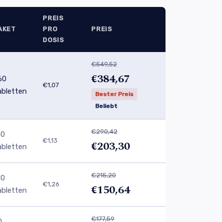
PREIS
AKET
PRO
PREIS
DOSIS
€549,52
€384,67
60
€1,07
abletten
Bester Preis
Beliebt
€290,42
80
€1,13
€203,30
abletten
€215,20
20
€1,26
€150,64
abletten
€177,59
0