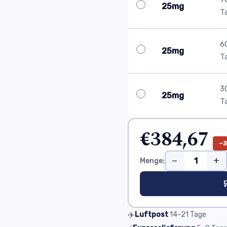
25mg
T
6
25mg
T
3
25mg
T
€384,67
−
−
+
Menge:

✈️
Luftpost
14–21
Tage