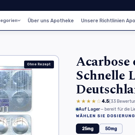
egorien
Über uns Apotheke
Unsere Richtlinien Ap
Acarbose 
Ohne Rezept
Schnelle L
Deutschl
★★★★☆
4.5
(33
Bewertu
Auf Lager
— bereit für die 
WÄHLEN SIE DOSIERUNG
25mg
50mg