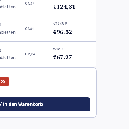
€1,37
€124,31
abletten
€137,89
0
€1,61
€96,52
abletten
€96,10
0
€2,24
€67,27
abletten
30%
 In den Warenkorb