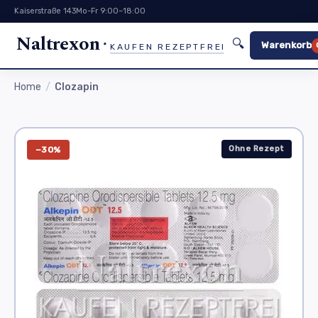
Kaiserstraße 143
Mo-Fr 9:00–18:00
Naltrexon
🔍
Warenkorb
KAUFEN REZEPTFREI
Home
Clozapin
Ohne Rezept
−30%