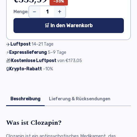
−30%
−
+
Menge:
🛒 In den Warenkorb
✈️
Luftpost
14–21
Tage
⚡
Expresslieferung
5–9
Tage
🎁
Kostenlose Luftpost
von
€173,05
🔒
Krypto-Rabatt
−10%
Beschreibung
Lieferung & Rücksendungen
Was ist Clozapin?
Clozapin ist ein antipsychotisches Medikament, das