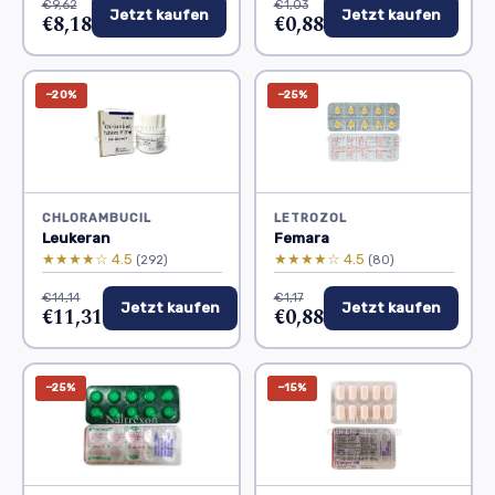
€9,62
€1,03
Jetzt kaufen
Jetzt kaufen
€8,18
€0,88
−20%
−25%
CHLORAMBUCIL
LETROZOL
Leukeran
Femara
★★★★☆ 4.5
★★★★☆ 4.5
(292)
(80)
€14,14
€1,17
Jetzt kaufen
Jetzt kaufen
€11,31
€0,88
−25%
−15%