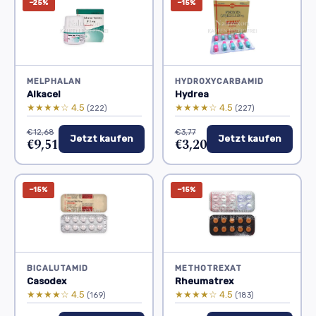
−25%
−15%
MELPHALAN
HYDROXYCARBAMID
Alkacel
Hydrea
★★★★☆ 4.5
★★★★☆ 4.5
(222)
(227)
€12,68
€3,77
Jetzt kaufen
Jetzt kaufen
€9,51
€3,20
−15%
−15%
BICALUTAMID
METHOTREXAT
Casodex
Rheumatrex
★★★★☆ 4.5
★★★★☆ 4.5
(169)
(183)