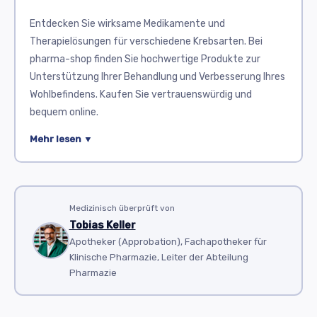
Entdecken Sie wirksame Medikamente und
Therapielösungen für verschiedene Krebsarten. Bei
pharma-shop finden Sie hochwertige Produkte zur
Unterstützung Ihrer Behandlung und Verbesserung Ihres
Wohlbefindens. Kaufen Sie vertrauenswürdig und
bequem online.
Die Behandlung von Krebs erfordert oft eine
Mehr lesen ▼
Kombination verschiedener Medikamente. In der
Onkologie werden sowohl Chemotherapeutika als auch
zielgerichtete Therapien eingesetzt. In dieser Kategorie
finden Sie wichtige Medikamente, die zur Behandlung
Medizinisch überprüft von
Tobias Keller
verschiedener Krebsarten genutzt werden.
Apotheker (Approbation), Fachapotheker für
Aldara
ist ein Wirkstoff mit dem Wirkprinzip der
Klinische Pharmazie, Leiter der Abteilung
Immunstimulation. Es wird häufig bei oberflächlichen
Pharmazie
Hautkarzinomen wie dem Basalzellkarzinom eingesetzt.
Aldara stärkt das Immunsystem, um Krebszellen