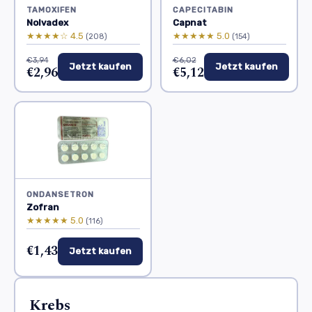
TAMOXIFEN
CAPECITABIN
Nolvadex
Capnat
★★★★☆ 4.5
★★★★★ 5.0
(208)
(154)
€3,94
€6,02
Jetzt kaufen
Jetzt kaufen
€2,96
€5,12
ONDANSETRON
Zofran
★★★★★ 5.0
(116)
€1,43
Jetzt kaufen
Krebs