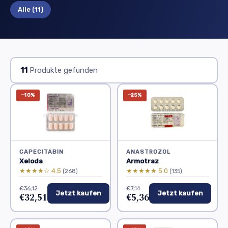
Alle
(11)
11
Produkte gefunden
−10%
−25%
CAPECITABIN
ANASTROZOL
Xeloda
Armotraz
★★★★☆ 4.5
★★★★★ 5.0
(268)
(135)
€36,12
€7,14
Jetzt kaufen
Jetzt kaufen
€32,51
€5,36