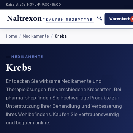
Kaiserstraße 143
Mo-Fr 9:00–18:00
Naltrexon
🔍
Warenkorb
KAUFEN REZEPTFREI
Home
Medikamente
Krebs
MEDIKAMENTE
Krebs
Entdecken Sie wirksame Medikamente und
Therapielösungen für verschiedene Krebsarten. Bei
pharma-shop finden Sie hochwertige Produkte zur
Unterstützung Ihrer Behandlung und Verbesserung
Ihres Wohlbefindens. Kaufen Sie vertrauenswürdig
und bequem online.