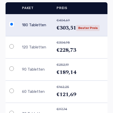
PAKET
PREIS
€404,69
180 Tabletten
€303,51
Bester Preis
€304,98
120 Tabletten
€228,73
€252,19
90 Tabletten
€189,14
€162,25
60 Tabletten
€121,69
€97,74