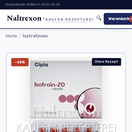
Kaiserstraße 143
Mo-Fr 9:00–18:00
Naltrexon
🔍
Warenkorb
KAUFEN REZEPTFREI
Home
Isotretinoin
Ohne Rezept
−25%