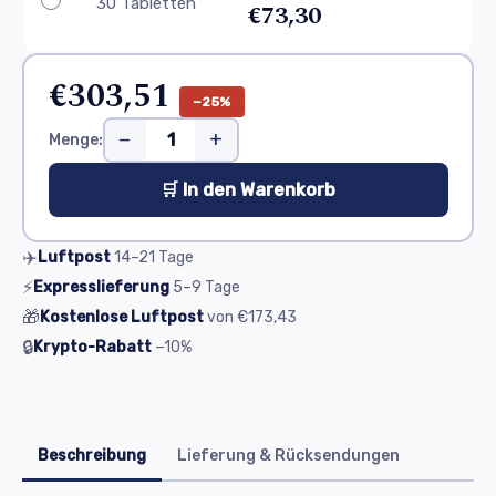
30 Tabletten
€73,30
€303,51
−25%
−
+
Menge:
🛒 In den Warenkorb
✈️
Luftpost
14–21
Tage
⚡
Expresslieferung
5–9
Tage
🎁
Kostenlose Luftpost
von
€173,43
🔒
Krypto-Rabatt
−10%
Beschreibung
Lieferung & Rücksendungen