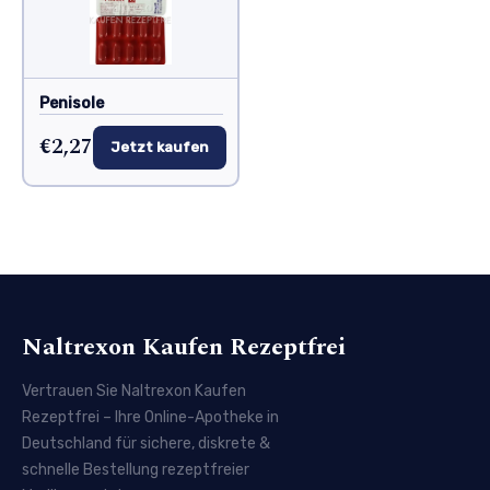
Penisole
€2,27
Jetzt kaufen
Naltrexon Kaufen Rezeptfrei
Vertrauen Sie Naltrexon Kaufen
Rezeptfrei – Ihre Online-Apotheke in
Deutschland für sichere, diskrete &
schnelle Bestellung rezeptfreier