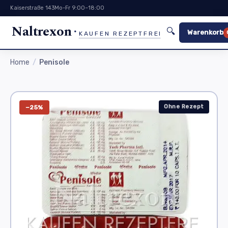
Kaiserstraße 143
Mo-Fr 9:00–18:00
Naltrexon
🔍
Warenkorb
KAUFEN REZEPTFREI
Home
Penisole
Ohne Rezept
−25%