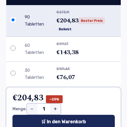
€273,11
90
€204,83
Bester Preis
Tabletten
Beliebt
€191,17
60
€143,38
Tabletten
€101,43
30
€76,07
Tabletten
€204,83
−25%
−
+
Menge:
🛒 In den Warenkorb