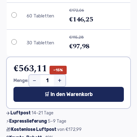
€172,06
60 Tabletten
€146,25
€115,28
30 Tabletten
€97,98
€563,11
−15%
−
+
Menge:
🛒 In den Warenkorb
✈️
Luftpost
14–21
Tage
⚡
Expresslieferung
5–9
Tage
🎁
Kostenlose Luftpost
von
€172,99