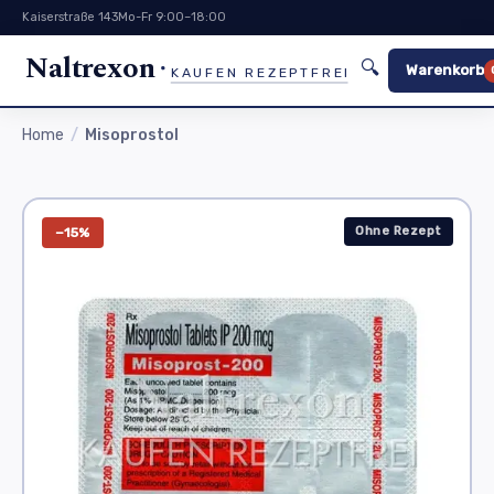
Kaiserstraße 143
Mo-Fr 9:00–18:00
Naltrexon
🔍
Warenkorb
KAUFEN REZEPTFREI
Home
Misoprostol
Ohne Rezept
−15%