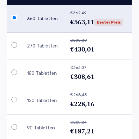
€662,49
360 Tabletten
€563,11
Bester Preis
€505,89
270 Tabletten
€430,01
€363,07
180 Tabletten
€308,61
€268,43
120 Tabletten
€228,16
€220,24
90 Tabletten
€187,21