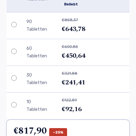
Beliebt
€858,37
90
€643,78
Tabletten
€600,85
60
€450,64
Tabletten
€321,88
30
€241,41
Tabletten
€122,89
10
€92,16
Tabletten
€817,90
−25%