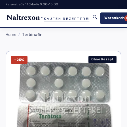
Kaiserstraße 143
Mo-Fr 9:00–18:00
Naltrexon
🔍
Warenkorb
KAUFEN REZEPTFREI
Home
Terbinafin
Ohne Rezept
−25%