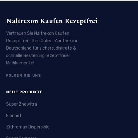
Naltrexon Kaufen Rezeptfrei
Vertrauen Sie Naltrexon Kaufen
Rezeptfrei – Ihre Online-Apotheke in
Deutschland für sichere, diskrete &
schnelle Bestellung rezeptfreier
Medikamente!
FOLGEN SIE UNS
NEUE PRODUKTE
Super Zhewitra
Florinef
Zithromax Dispersible