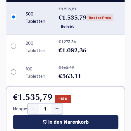
€1.806,81
300
€1.535,79
Bester Preis
Tabletten
Beliebt
€1.273,36
200
€1.082,36
Tabletten
€662,49
100
€563,11
Tabletten
€1.535,79
−15%
−
+
Menge:
🛒 In den Warenkorb