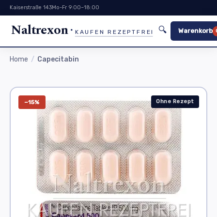
Kaiserstraße 143
Mo-Fr 9:00–18:00
Naltrexon
🔍
Warenkorb
KAUFEN REZEPTFREI
Home
Capecitabin
Ohne Rezept
−15%