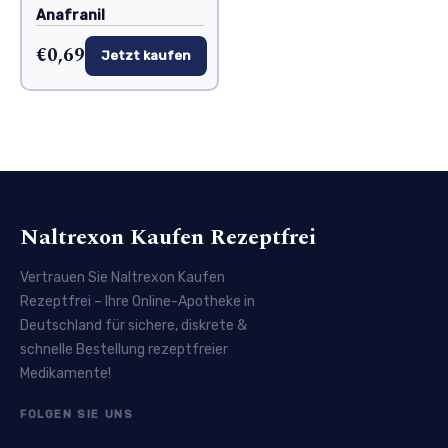
Anafranil
€0,69
Jetzt kaufen
Naltrexon Kaufen Rezeptfrei
Vertrauen Sie Naltrexon Kaufen
Rezeptfrei – Ihre Online-Apotheke in
Deutschland für sichere, diskrete &
schnelle Bestellung rezeptfreier
Medikamente!
FOLGEN SIE UNS