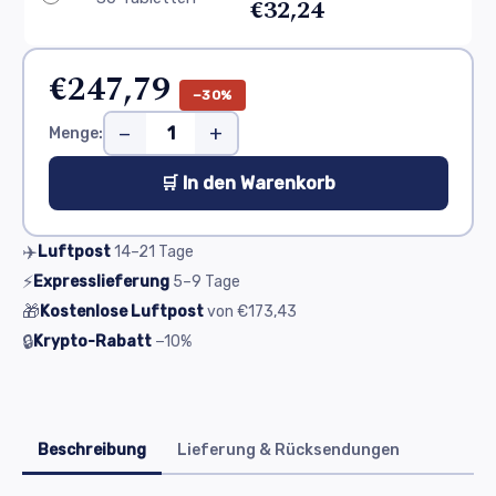
€32,24
€247,79
−30%
−
+
Menge:
🛒 In den Warenkorb
✈️
Luftpost
14–21
Tage
⚡
Expresslieferung
5–9
Tage
🎁
Kostenlose Luftpost
von
€173,43
🔒
Krypto-Rabatt
−10%
Beschreibung
Lieferung & Rücksendungen