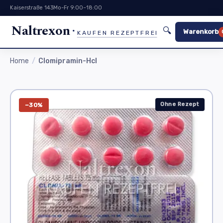
Kaiserstraße 143
Mo-Fr 9:00–18:00
Naltrexon
🔍
Warenkorb
KAUFEN REZEPTFREI
Home
Clomipramin-Hcl
Ohne Rezept
−30%