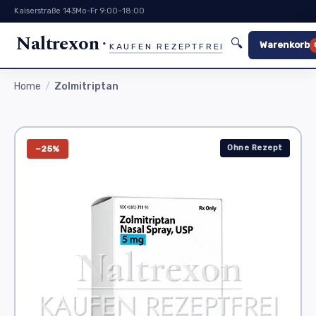
Kaiserstraße 143
Mo-Fr 9:00–18:00
Naltrexon
🔍
Warenkorb
KAUFEN REZEPTFREI
Home
Zolmitriptan
Ohne Rezept
−25%