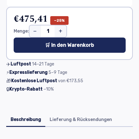
€475,41
−25%
−
+
Menge:
🛒 In den Warenkorb
✈️
Luftpost
14–21
Tage
⚡
Expresslieferung
5–9
Tage
🎁
Kostenlose Luftpost
von
€173,55
🔒
Krypto-Rabatt
−10%
Beschreibung
Lieferung & Rücksendungen