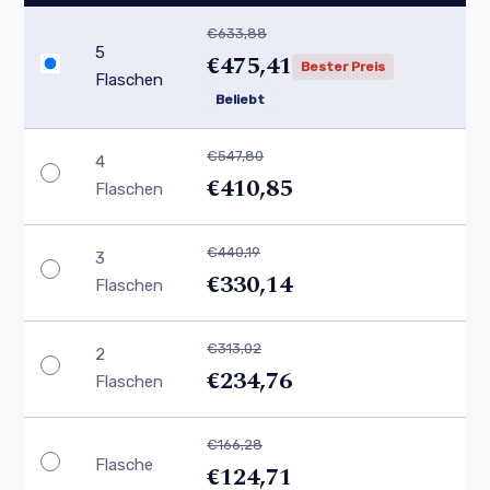
€633,88
5
€475,41
Bester Preis
Flaschen
Beliebt
€547,80
4
€410,85
Flaschen
€440,19
3
€330,14
Flaschen
€313,02
2
€234,76
Flaschen
€166,28
Flasche
€124,71