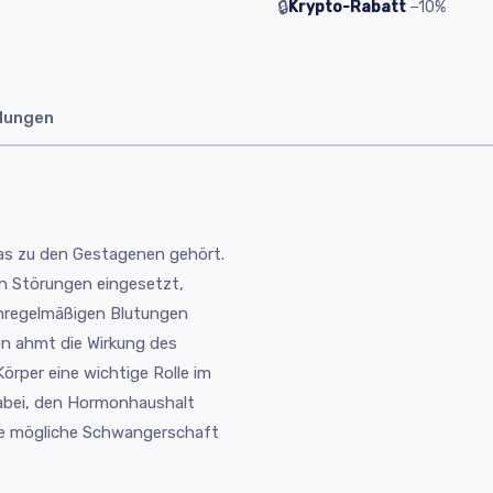
🔒
Krypto-Rabatt
−10%
dungen
as zu den Gestagenen gehört.
en Störungen eingesetzt,
unregelmäßigen Blutungen
on ahmt die Wirkung des
rper eine wichtige Rolle im
 dabei, den Hormonhaushalt
ine mögliche Schwangerschaft