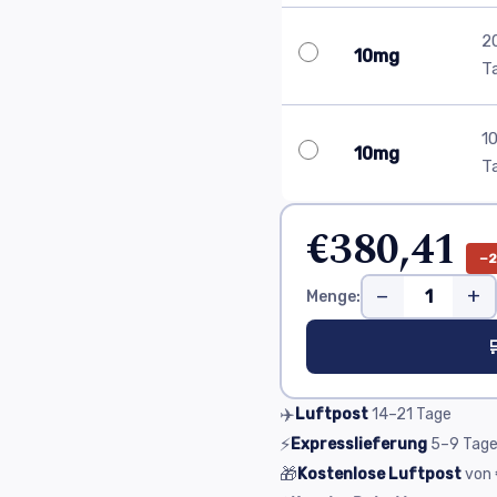
2
10mg
T
1
10mg
T
€380,41
−
−
+
Menge:

✈️
Luftpost
14–21
Tage
⚡
Expresslieferung
5–9
Tag
🎁
Kostenlose Luftpost
von