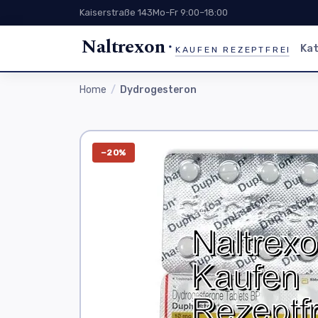
Kaiserstraße 143
Mo-Fr 9:00–18:00
Naltrexon
Kat
KAUFEN REZEPTFREI
Home
Dydrogesteron
−20%