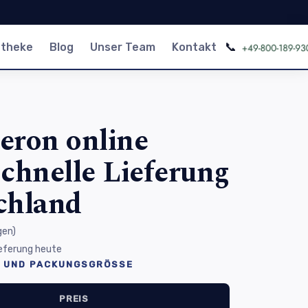
📞
otheke
Blog
Unser Team
Kontakt
eron online
Schnelle Lieferung
chland
gen
)
Lieferung heute
 UND PACKUNGSGRÖSSE
PREIS