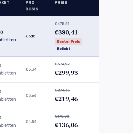
AKET
PRO
PREIS
DOSIS
€475,51
€380,41
20
€3,18
abletten
Bester Preis
Beliebt
€374,92
0
€3,34
€299,93
abletten
€274,33
0
€3,66
€219,46
abletten
€170,08
0
€4,54
€136,06
abletten