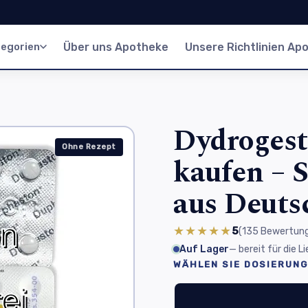
egorien
Über uns Apotheke
Unsere Richtlinien Ap
Dydrogest
Ohne Rezept
kaufen – 
aus Deuts
★★★★★
5
(135
Bewertun
Auf Lager
— bereit für die 
WÄHLEN SIE DOSIERUNG