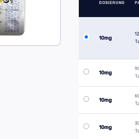
DOSIERUNG
P
1
10mg
T
9
10mg
T
6
10mg
T
3
10mg
T