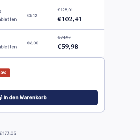
€128,01
0
€5,12
€102,41
abletten
€74,97
0
€6,00
€59,98
abletten
20%
 In den Warenkorb
e
€173,05