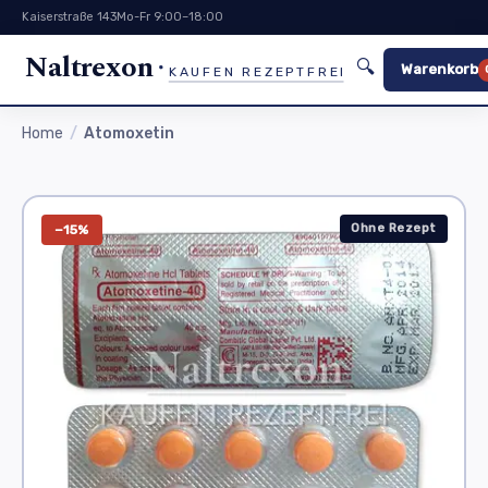
Kaiserstraße 143
Mo-Fr 9:00–18:00
Naltrexon
🔍
Warenkorb
KAUFEN REZEPTFREI
Home
Atomoxetin
Ohne Rezept
−15%