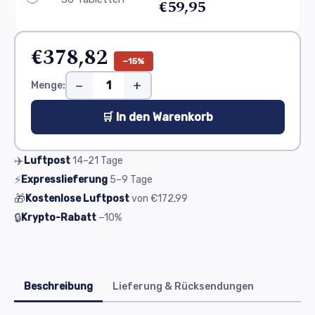
€59,95
€378,82
−15%
−
+
Menge:
🛒 In den Warenkorb
✈️
Luftpost
14–21
Tage
⚡
Expresslieferung
5–9
Tage
🎁
Kostenlose Luftpost
von
€172,99
🔒
Krypto-Rabatt
−10%
Beschreibung
Lieferung & Rücksendungen