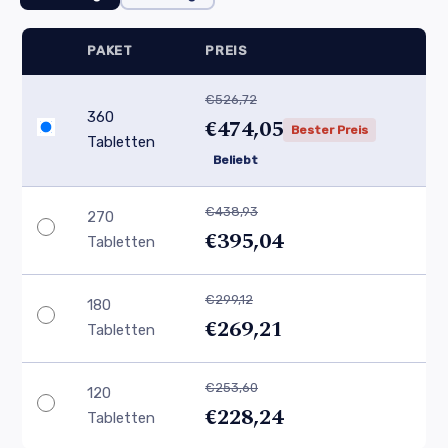
PAKET
PREIS
€526,72
360
€474,05
Bester Preis
Tabletten
Beliebt
€438,93
270
€395,04
Tabletten
€299,12
180
€269,21
Tabletten
€253,60
120
€228,24
Tabletten