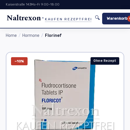
Kaiserstraße 143
Mo-Fr 9:00–18:00
Naltrexon
🔍
Warenkorb
KAUFEN REZEPTFREI
Home
Hormone
Florinef
Ohne Rezept
−10%