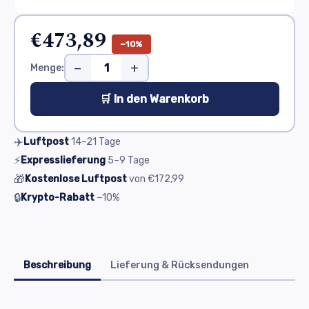
€473,89
−10%
−
+
Menge:
🛒 In den Warenkorb
✈️
Luftpost
14–21
Tage
⚡
Expresslieferung
5–9
Tage
🎁
Kostenlose Luftpost
von
€172,99
🔒
Krypto-Rabatt
−10%
Beschreibung
Lieferung & Rücksendungen