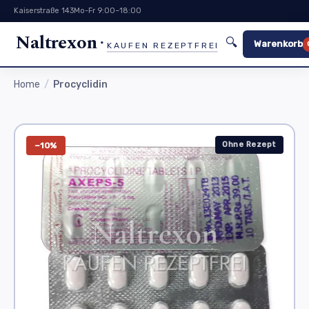
Kaiserstraße 143
Mo-Fr 9:00–18:00
Naltrexon
🔍
Warenkorb
KAUFEN REZEPTFREI
Home
Procyclidin
Ohne Rezept
−10%