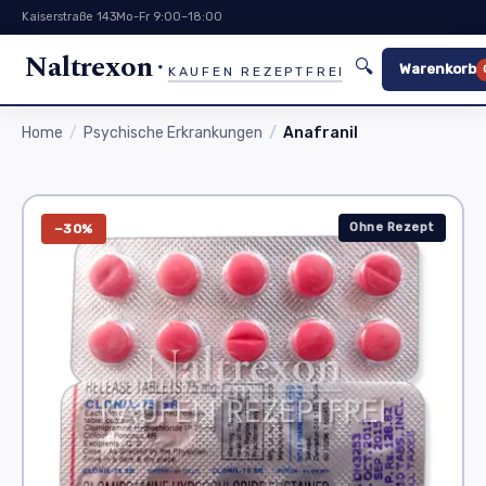
Kaiserstraße 143
Mo-Fr 9:00–18:00
Naltrexon
🔍
Warenkorb
KAUFEN REZEPTFREI
Home
Psychische Erkrankungen
Anafranil
Ohne Rezept
−30%