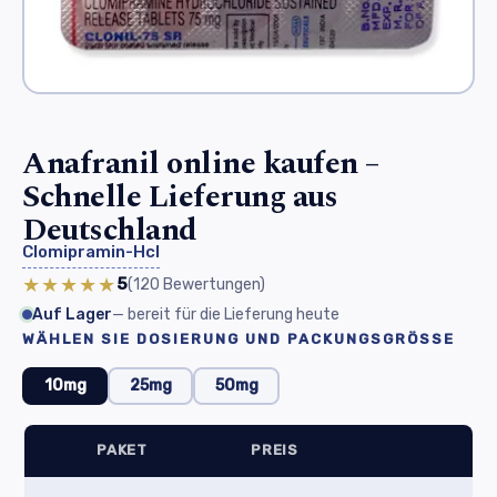
Anafranil online kaufen –
Schnelle Lieferung aus
Deutschland
Clomipramin-Hcl
★★★★★
5
(120
Bewertungen
)
Auf Lager
— bereit für die Lieferung heute
WÄHLEN SIE DOSIERUNG UND PACKUNGSGRÖSSE
10mg
25mg
50mg
PAKET
PREIS