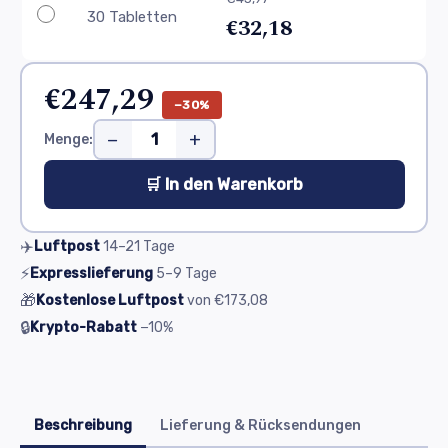
30 Tabletten
€32,18
€247,29
−30%
−
+
Menge:
🛒 In den Warenkorb
✈️
Luftpost
14–21
Tage
⚡
Expresslieferung
5–9
Tage
🎁
Kostenlose Luftpost
von
€173,08
🔒
Krypto-Rabatt
−10%
Beschreibung
Lieferung & Rücksendungen