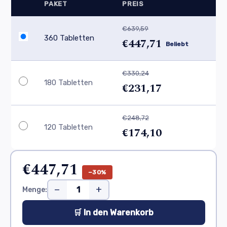
PAKET
PREIS
€639,59
360 Tabletten
€447,71
Beliebt
€330,24
180 Tabletten
€231,17
€248,72
120 Tabletten
€174,10
€447,71
−30%
−
+
Menge:
🛒 In den Warenkorb