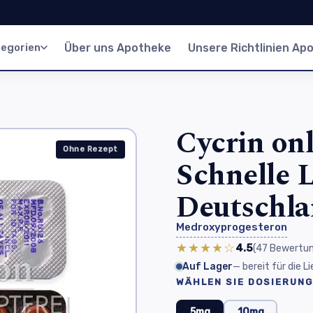
egorien
Über uns Apotheke
Unsere Richtlinien Ap
Cycrin onl
Ohne Rezept
Schnelle L
Deutschl
Medroxyprogesteron
★★★★☆
4.5
(47
Bewertu
Auf Lager
— bereit für die 
WÄHLEN SIE DOSIERUNG
5mg
10mg