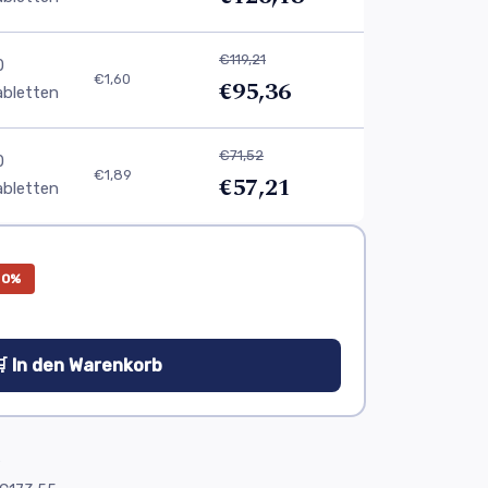
€119,21
0
€1,60
€95,36
abletten
€71,52
0
€1,89
€57,21
abletten
20%
 In den Warenkorb
e