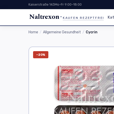
Kaiserstraße 143
Mo-Fr 9:00–18:00
Naltrexon
Kat
KAUFEN REZEPTFREI
Home
Allgemeine Gesundheit
Cycrin
−20%