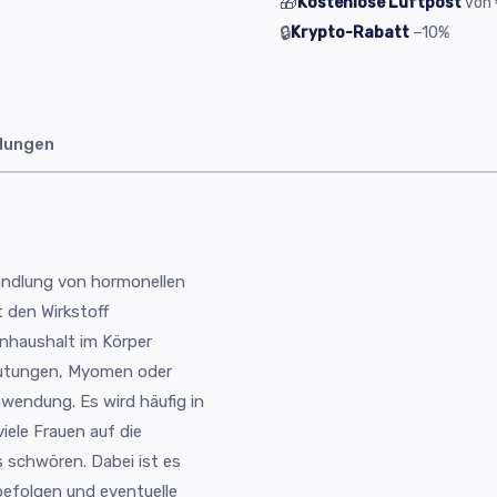
🎁
Kostenlose Luftpost
von
🔒
Krypto-Rabatt
−10%
dungen
handlung von hormonellen
 den Wirkstoff
nhaushalt im Körper
lutungen, Myomen oder
wendung. Es wird häufig in
ele Frauen auf die
 schwören. Dabei ist es
efolgen und eventuelle