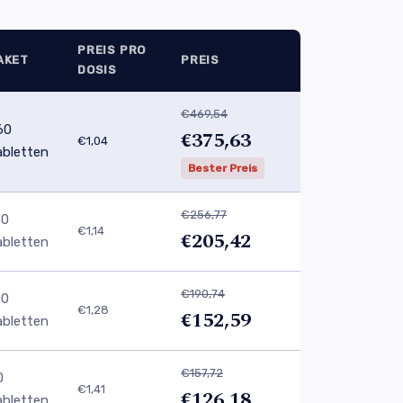
PREIS PRO
AKET
PREIS
DOSIS
€469,54
60
€375,63
€1,04
abletten
Bester Preis
€256,77
80
€1,14
€205,42
abletten
€190,74
20
€1,28
€152,59
abletten
€157,72
0
€1,41
€126,18
abletten