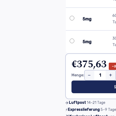
6
5mg
T
3
5mg
T
€375,63
−
−
+
Menge:

✈️
Luftpost
14–21
Tage
⚡
Expresslieferung
5–9
Tag