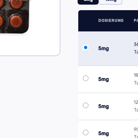
DOSIERUNG
P
3
5mg
T
1
5mg
T
1
5mg
T
9
5mg
T