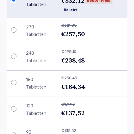
€332,12
Bester Preis
Tabletten
Beliebt
€321,88
270
€257,50
Tabletten
€298,10
240
€238,48
Tabletten
€230,43
180
€184,34
Tabletten
€171,90
120
€137,52
Tabletten
€135,32
90