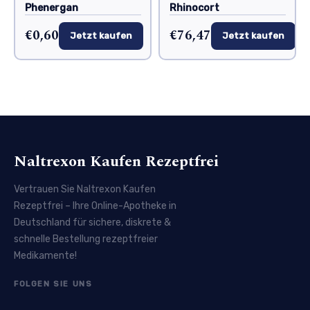
Phenergan
Rhinocort
€0,60
€76,47
Jetzt kaufen
Jetzt kaufen
Naltrexon Kaufen Rezeptfrei
Vertrauen Sie Naltrexon Kaufen
Rezeptfrei – Ihre Online-Apotheke in
Deutschland für sichere, diskrete &
schnelle Bestellung rezeptfreier
Medikamente!
FOLGEN SIE UNS