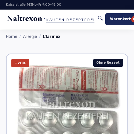
Kaiserstraße 143
Mo-Fr 9:00–18:00
Naltrexon
🔍
Warenkorb
KAUFEN REZEPTFREI
Home
Allergie
Clarinex
Ohne Rezept
−20%