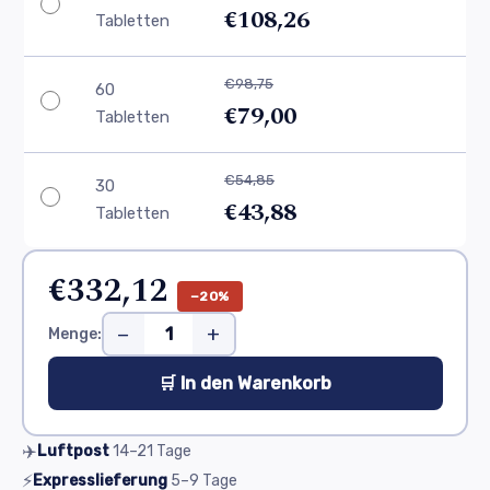
€108,26
Tabletten
€98,75
60
€79,00
Tabletten
€54,85
30
€43,88
Tabletten
€332,12
−20%
−
+
Menge:
🛒 In den Warenkorb
✈️
Luftpost
14–21
Tage
⚡
Expresslieferung
5–9
Tage