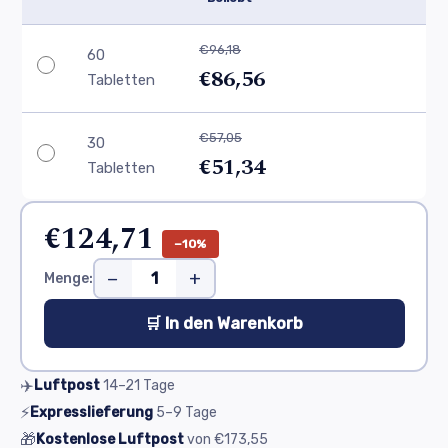
€96,18
60
€86,56
Tabletten
€57,05
30
€51,34
Tabletten
€124,71
−10%
−
+
Menge:
🛒 In den Warenkorb
✈️
Luftpost
14–21
Tage
⚡
Expresslieferung
5–9
Tage
🎁
Kostenlose Luftpost
von
€173,55