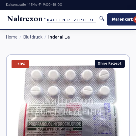
Kaiserstraße 143
Mo-Fr 9:00–18:00
Naltrexon
🔍
Warenkorb
KAUFEN REZEPTFREI
Home
Blutdruck
Inderal La
Ohne Rezept
−10%