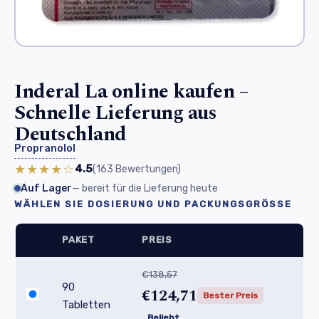
Inderal La online kaufen –
Schnelle Lieferung aus
Deutschland
Propranolol
★★★★☆
4.5
(163
Bewertungen
)
Auf Lager
— bereit für die Lieferung heute
WÄHLEN SIE DOSIERUNG UND PACKUNGSGRÖSSE
PAKET
PREIS
€138,57
90
€124,71
Bester Preis
Tabletten
Beliebt