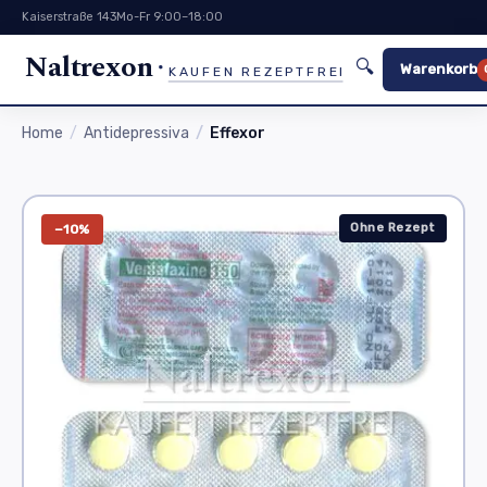
Kaiserstraße 143
Mo-Fr 9:00–18:00
Naltrexon
🔍
Warenkorb
KAUFEN REZEPTFREI
Home
Antidepressiva
Effexor
Ohne Rezept
−10%