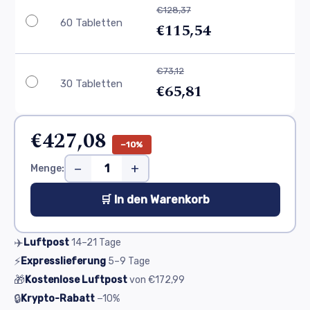
€128,37
60 Tabletten
€115,54
€73,12
30 Tabletten
€65,81
€427,08
−10%
−
+
Menge:
🛒 In den Warenkorb
✈️
Luftpost
14–21
Tage
⚡
Expresslieferung
5–9
Tage
🎁
Kostenlose Luftpost
von
€172,99
🔒
Krypto-Rabatt
−10%