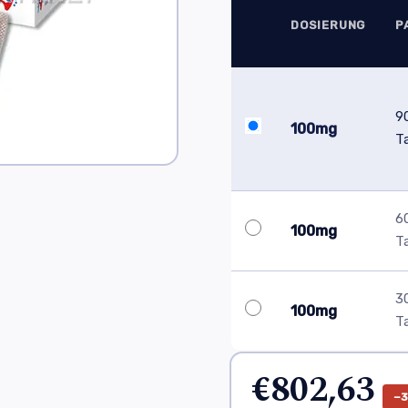
DOSIERUNG
P
9
100mg
T
6
100mg
T
3
100mg
T
€802,63
−