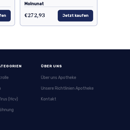
Molnunat
€272,93
fen
Jetzt kaufen
ATEGORIEN
ÜBER UNS
rolle
Über uns Apotheke
n
Unsere Richtlinien Apotheke
irus (Hcv)
Kontakt
öhnung