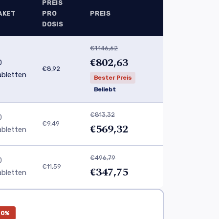
PREIS
AKET
PRO
PREIS
DOSIS
€1.146,62
€802,63
0
€8,92
abletten
Bester Preis
Beliebt
€813,32
0
€9,49
€569,32
abletten
€496,79
0
€11,59
€347,75
abletten
30%