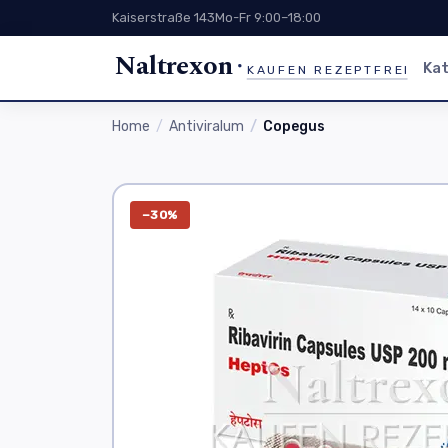
Kaiserstraße 143
Mo-Fr 9:00–18:00
Naltrexon
Kat
KAUFEN REZEPTFREI
Home
Antiviralum
Copegus
−30%