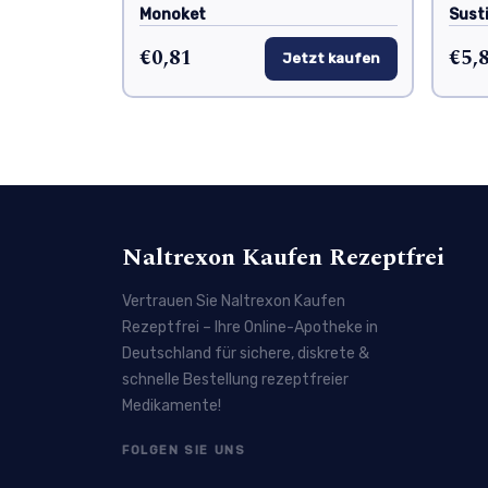
Monoket
Sust
€0,81
€5,
Jetzt kaufen
Naltrexon Kaufen Rezeptfrei
Vertrauen Sie Naltrexon Kaufen
Rezeptfrei – Ihre Online-Apotheke in
Deutschland für sichere, diskrete &
schnelle Bestellung rezeptfreier
Medikamente!
FOLGEN SIE UNS