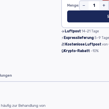
−
+
Menge:

✈️
Luftpost
14–21
Tage
⚡
Expresslieferung
5–9
Tag
🎁
Kostenlose Luftpost
von
🔒
Krypto-Rabatt
−10%
dungen
 häufig zur Behandlung von