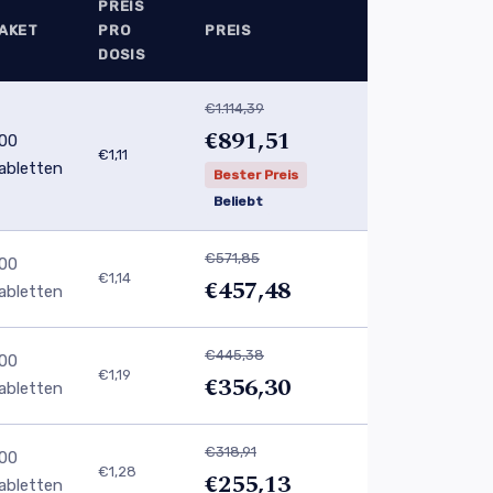
PREIS
AKET
PRO
PREIS
DOSIS
€1.114,39
€891,51
00
€1,11
abletten
Bester Preis
Beliebt
€571,85
00
€1,14
€457,48
abletten
€445,38
00
€1,19
€356,30
abletten
€318,91
00
€1,28
€255,13
abletten