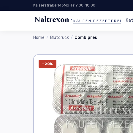
Kaiserstraße 143
Mo-Fr 9:00–18:00
Naltrexon
Kat
KAUFEN REZEPTFREI
Home
Blutdruck
Combipres
−20%