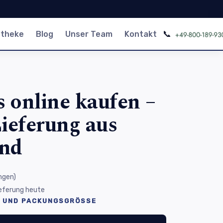
📞
otheke
Blog
Unser Team
Kontakt
 online kaufen –
ieferung aus
and
ngen
)
Lieferung heute
 UND PACKUNGSGRÖSSE