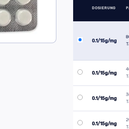
DOSIERUNG
P
8
0.1/15g/mg
T
4
0.1/15g/mg
T
3
0.1/15g/mg
T
2
0.1/15g/mg
T