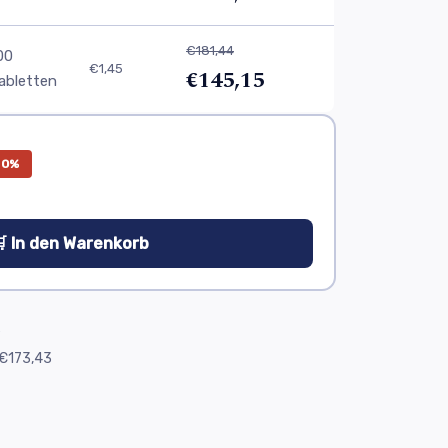
€181,44
00
€1,45
€145,15
abletten
20%
 In den Warenkorb
e
€173,43