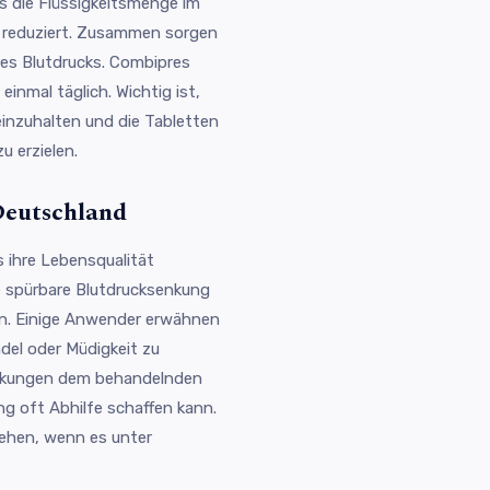
as die Flüssigkeitsmenge im
s reduziert. Zusammen sorgen
 des Blutdrucks. Combipres
inmal täglich. Wichtig ist,
inzuhalten und die Tabletten
 erzielen.
Deutschland
 ihre Lebensqualität
ne spürbare Blutdrucksenkung
en. Einige Anwender erwähnen
del oder Müdigkeit zu
irkungen dem behandelnden
ng oft Abhilfe schaffen kann.
sehen, wenn es unter