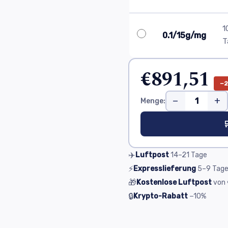
1
0.1/15g/mg
T
€891,51
−
−
+
Menge:

✈️
Luftpost
14–21
Tage
⚡
Expresslieferung
5–9
Tag
🎁
Kostenlose Luftpost
von
🔒
Krypto-Rabatt
−10%