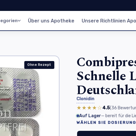
egorien
Über uns Apotheke
Unsere Richtlinien Ap
Combipres
Ohne Rezept
Schnelle L
Deutschl
Clonidin
★★★★☆
4.5
(36
Bewertu
Auf Lager
— bereit für die 
WÄHLEN SIE DOSIERUNG