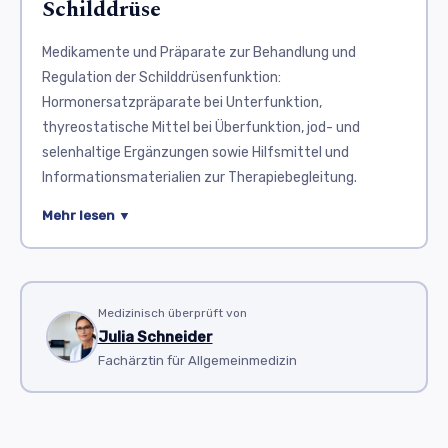
Schilddrüse
Medikamente und Präparate zur Behandlung und
Regulation der Schilddrüsenfunktion:
Hormonersatzpräparate bei Unterfunktion,
thyreostatische Mittel bei Überfunktion, jod- und
selenhaltige Ergänzungen sowie Hilfsmittel und
Informationsmaterialien zur Therapiebegleitung.
Die Schilddrüse ist ein kleines, aber wichtiges Organ im
Mehr lesen ▼
Halsbereich, das Hormone produziert, die den
Stoffwechsel, die Körpertemperatur und den
Energiehaushalt steuern. Störungen der
Schilddrüsenfunktion können zu einer Unterfunktion
Medizinisch überprüft von
Julia Schneider
(Hypothyreose) oder Überfunktion (Hyperthyreose)
Fachärztin für Allgemeinmedizin
führen. Unter dem Stichwort „Schilddrüse“ werden
Arzneimittel zusammengefasst, die auf diese
Hormonproduktion einwirken oder fehlende Hormone
ersetzen und so normale Körperfunktionen