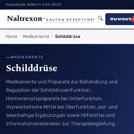
Kaiserstraße 143
Mo-Fr 9:00–18:00
Naltrexon
🔍
Warenkorb
KAUFEN REZEPTFREI
Home
Medikamente
Schilddrüse
MEDIKAMENTE
Schilddrüse
Medikamente und Präparate zur Behandlung und
Regulation der Schilddrüsenfunktion:
Hormonersatzpräparate bei Unterfunktion,
thyreostatische Mittel bei Überfunktion, jod- und
selenhaltige Ergänzungen sowie Hilfsmittel und
Informationsmaterialien zur Therapiebegleitung.