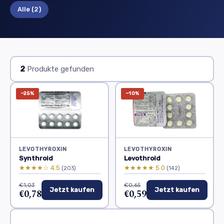
Alle
(2)
2
Produkte gefunden
−25%
−10%
LEVOTHYROXIN
LEVOTHYROXIN
Synthroid
Levothroid
★★★★☆ 4.5
★★★★★ 5.0
(203)
(142)
€1,03
€0,65
Jetzt kaufen
Jetzt kaufen
€0,78
€0,59