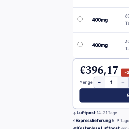
6
400mg
T
3
400mg
T
€396,17
−
−
+
Menge:

✈️
Luftpost
14–21
Tage
⚡
Expresslieferung
5–9
Tag
🎁
Kostenlose Luftpost
von