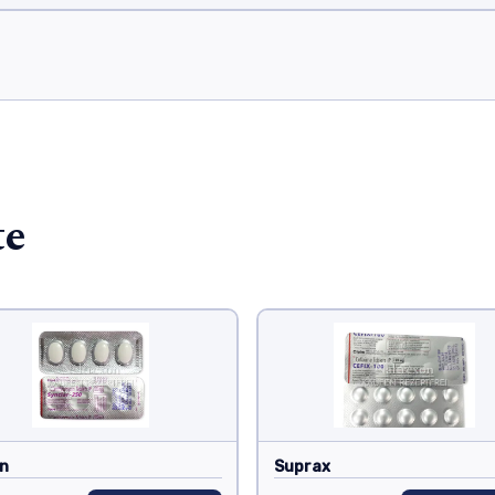
te
in
Suprax