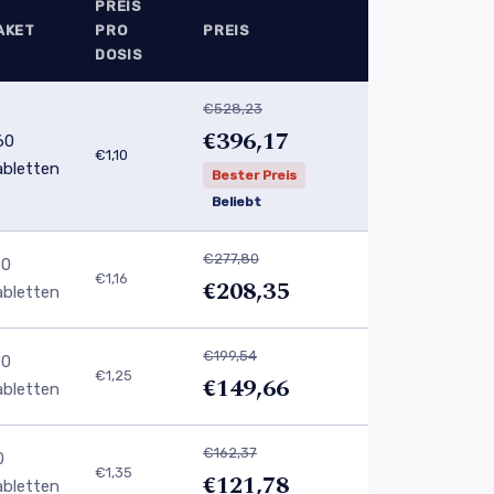
PREIS
AKET
PRO
PREIS
DOSIS
€528,23
€396,17
60
€1,10
abletten
Bester Preis
Beliebt
€277,80
80
€1,16
€208,35
abletten
€199,54
20
€1,25
€149,66
abletten
€162,37
0
€1,35
€121,78
abletten