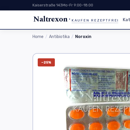
Kaiserstraße 143
Mo-Fr 9:00–18:00
Naltrexon
Kat
KAUFEN REZEPTFREI
Home
Antibiotika
Noroxin
−25%