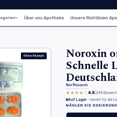
egorien
Über uns Apotheke
Unsere Richtlinien Ap
Noroxin o
Ohne Rezept
Schnelle L
Deutschl
Norfloxacin
★★★★☆
4.5
(244
Bewert
Auf Lager
— bereit für die 
WÄHLEN SIE DOSIERUNG