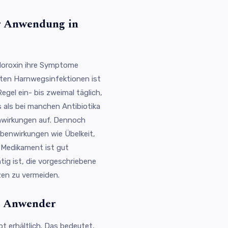
er Anwendung in
 Noroxin ihre Symptome
erten Harnwegsinfektionen ist
Regel ein- bis zweimal täglich,
 als bei manchen Antibiotika
nwirkungen auf. Dennoch
benwirkungen wie Übelkeit,
 Medikament ist gut
htig ist, die vorgeschriebene
zen zu vermeiden.
e Anwender
pt erhältlich. Das bedeutet,