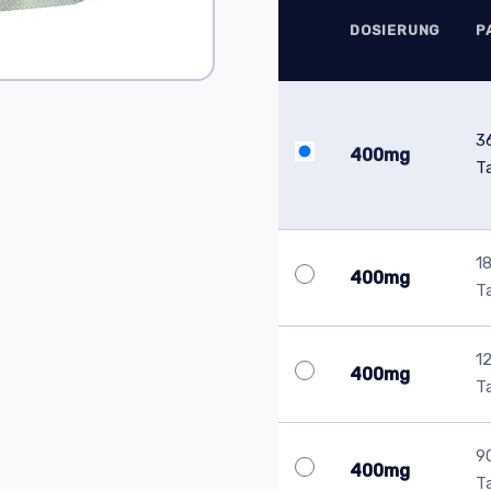
DOSIERUNG
P
3
400mg
T
1
400mg
T
1
400mg
T
9
400mg
T