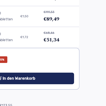
€119,33
0
€1,50
€89,49
abletten
€68,46
0
€1,72
€51,34
abletten
25%
 In den Warenkorb
e
€173,55