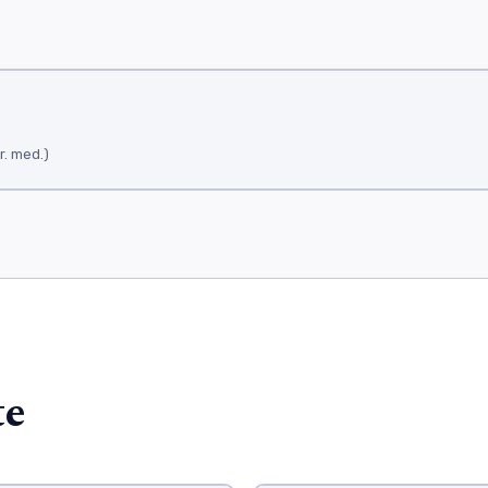
r. med.)
te