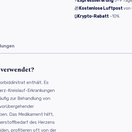
⚡
Expresslieferung
5–9
Tag
🎁
Kostenlose Luftpost
von
🔒
Krypto-Rabatt
−10%
dungen
s verwendet?
orbiddinitrat enthält. Es
 Herz-Kreislauf-Erkrankungen
häufig zur Behandlung von
 vorübergehender
ben. Das Medikament hilft,
uerstoffbedarf des Herzens
iden, profitieren oft von der