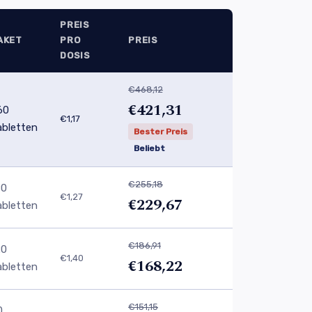
PREIS
AKET
PRO
PREIS
DOSIS
€468,12
€421,31
60
€1,17
abletten
Bester Preis
Beliebt
€255,18
80
€1,27
€229,67
abletten
€186,91
20
€1,40
€168,22
abletten
€151,15
0