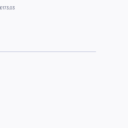
e
€173,03