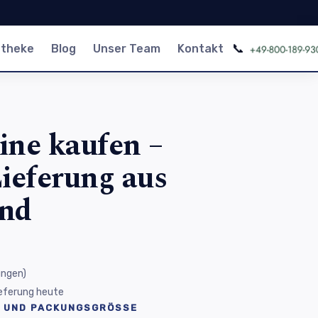
📞
otheke
Blog
Unser Team
Kontakt
line kaufen –
ieferung aus
and
ungen
)
Lieferung heute
 UND PACKUNGSGRÖSSE