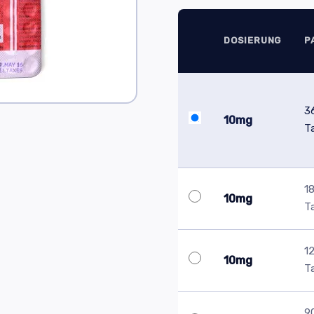
DOSIERUNG
P
3
10mg
T
1
10mg
T
1
10mg
T
9