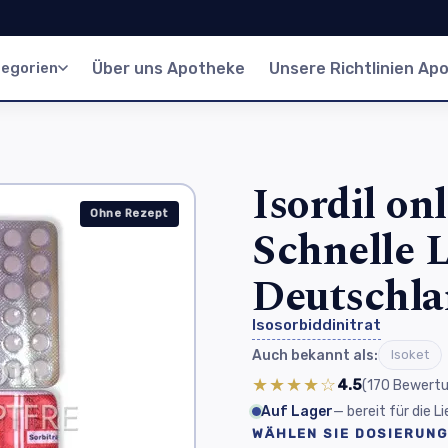
egorien
Über uns Apotheke
Unsere Richtlinien Ap
Isordil on
Ohne Rezept
Schnelle L
Deutschl
Isosorbiddinitrat
Auch bekannt als:
Isoket
★★★★☆
4.5
(170
Bewert
Auf Lager
— bereit für die 
WÄHLEN SIE DOSIERUNG