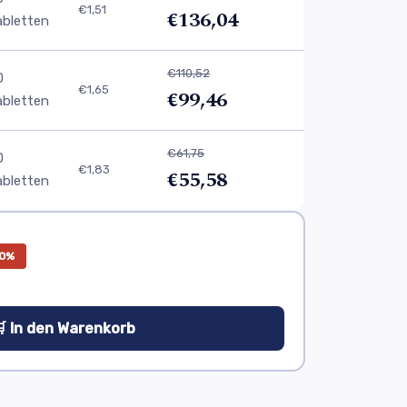
€1,51
€136,04
abletten
€110,52
0
€1,65
€99,46
abletten
€61,75
0
€1,83
€55,58
abletten
0%
 In den Warenkorb