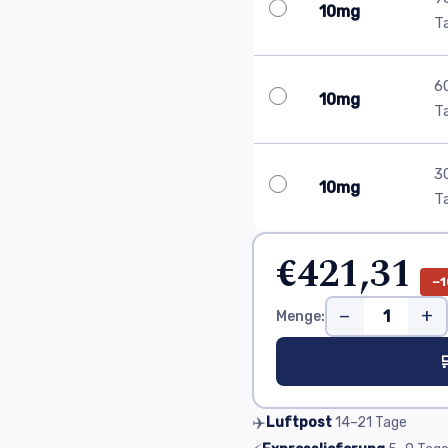
10mg
T
6
10mg
T
3
10mg
T
€421,31
−1
−
+
Menge:

✈️
Luftpost
14–21
Tage